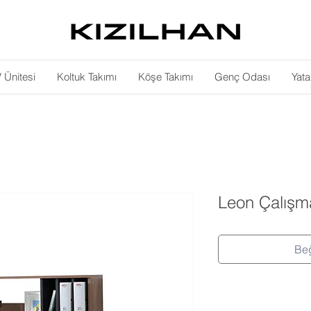
 Ünitesi
Koltuk Takımı
Köşe Takımı
Genç Odası
Yat
Leon Çalışm
Beğ