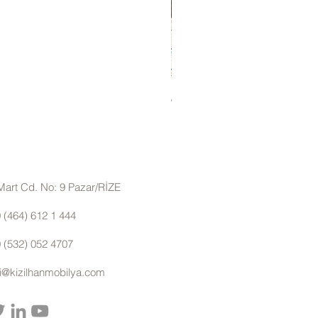
Janti Çalışma Masası
Mart Cd. No: 9 Pazar/RİZE
 (464) 612 1 444
 (532) 052 4707
gi@kizilhanmobilya.com