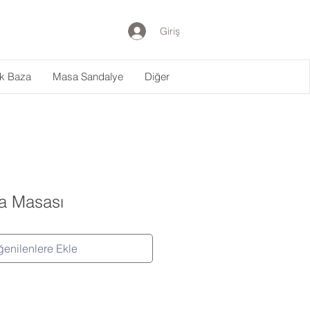
Giriş
ak Baza
Masa Sandalye
Diğer
a Masası
enilenlere Ekle