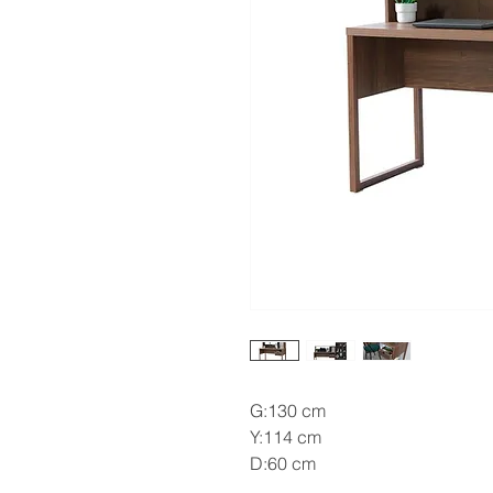
G:130 cm
Y:114 cm
D:60 cm