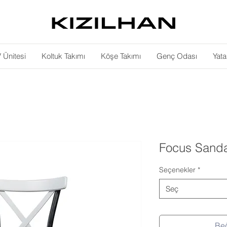
 Ünitesi
Koltuk Takımı
Köşe Takımı
Genç Odası
Yat
Focus Sanda
Seçenekler
*
Seç
Beğ