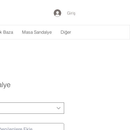
Giriş
ak Baza
Masa Sandalye
Diğer
lye
enilenlere Ekle