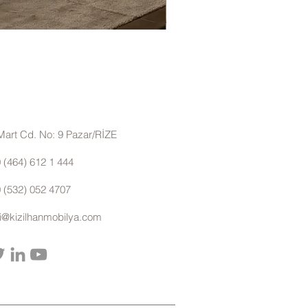
Eyfel Köşe Koltuk Takımı
Mart Cd. No: 9 Pazar/RİZE
 (464) 612 1 444
 (532) 052 4707
gi@kizilhanmobilya.com