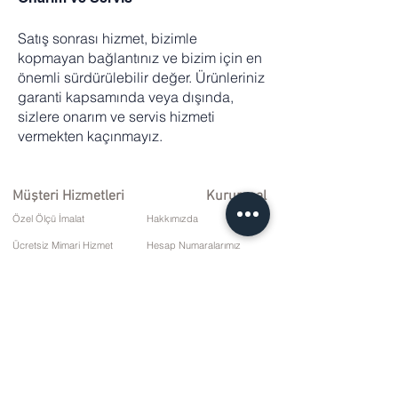
Satış sonrası hizmet, bizimle
kopmayan bağlantınız ve bizim için en
önemli sürdürülebilir değer. Ürünleriniz
garanti kapsamında veya dışında,
sizlere onarım ve servis hizmeti
vermekten kaçınmayız.
Müşteri Hizmetleri
Kurumsal
Özel Ölçü İmalat
Hakkımızda
Ücretsiz Mimari Hizmet
Hesap Numaralarımız
Ücretsiz Nakliye ve Kurulum
İade Politikası
Onarım ve Servis
Teslimat Koşulları
Ödeme Seçenekleri
Gizlilik ve Çerez Politikası
Satış Sözleşmesi
İletişim