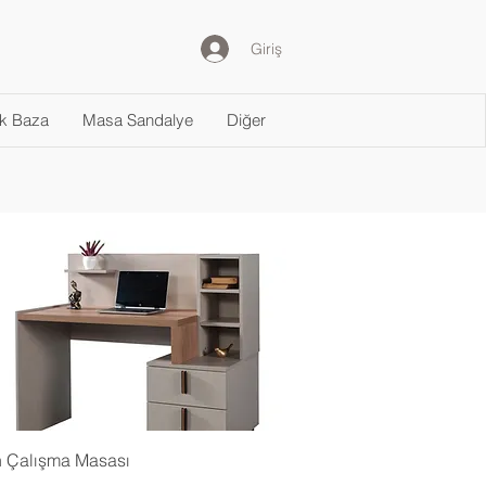
Giriş
ak Baza
Masa Sandalye
Diğer
 Çalışma Masası