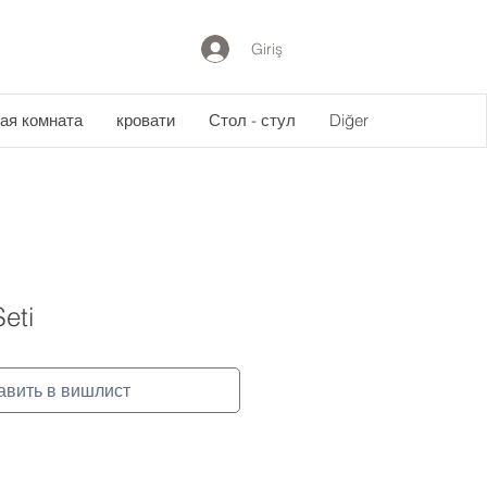
Giriş
ая комната
кровати
Стол - стул
Diğer
Seti
авить в вишлист