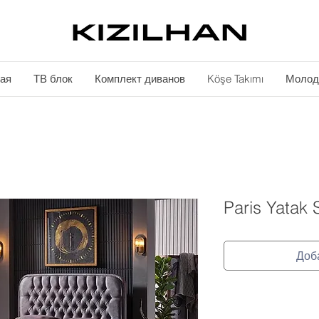
ая
ТВ блок
Комплект диванов
Köşe Takımı
Молод
Paris Yatak 
Доб