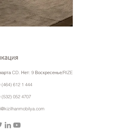
Eyfel Köşe Koltuk Takımı
икация
марта CD. Нет: 9 Воскресенье/RIZE
 (464) 612 1 444
 (532) 052 4707
gi@kizilhanmobilya.com