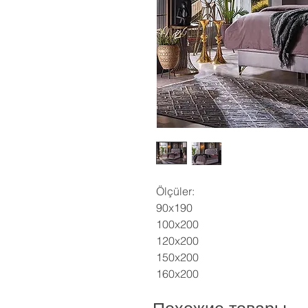
Ölçüler:
90x190
100x200
120x200
150x200
160x200