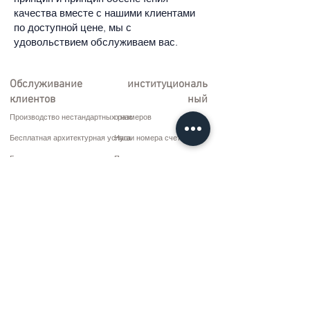
качества вместе с нашими клиентами
по доступной цене, мы с
удовольствием обслуживаем вас.
Обслуживание
институциональ
клиентов
ный
Производство нестандартных размеров
о нас
Бесплатная архитектурная услуга
Наши номера счетов
Бесплатная доставка и установка
Политика возврата
Ремонт и обслуживание
Условия доставки
Варианты оплаты
Политика конфиденциальности и файлов cookie
Договор купли-продажи
Коммуникация
10 марта CD. Нет: 9 Воскресенье/RIZE
+90 (464) 612 1 444