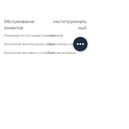
Обслуживание
институциональ
клиентов
ный
Производство нестандартных размеров
о нас
Бесплатная архитектурная услуга
Наши номера счетов
Бесплатная доставка и установка
Политика возврата
Ремонт и обслуживание
Условия доставки
Варианты оплаты
Политика конфиденциальности и файлов cookie
Договор купли-продажи
Коммуникация
10 марта CD. Нет: 9 Воскресенье/RIZE
+90 (464) 612 1 444
+90 (532) 052 4707