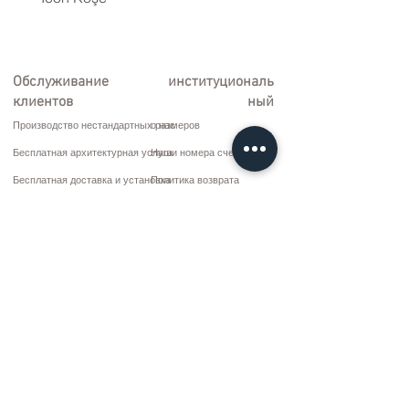
Обслуживание
институциональ
клиентов
ный
Производство нестандартных размеров
о нас
Бесплатная архитектурная услуга
Наши номера счетов
Бесплатная доставка и установка
Политика возврата
Ремонт и обслуживание
Условия доставки
Варианты оплаты
Политика конфиденциальности и файлов cookie
Договор купли-продажи
Коммуникация
10 марта CD. Нет: 9 Воскресенье/RIZE
+90 (464) 612 1 444
+90 (532) 052 4707