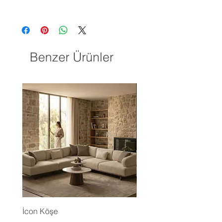
Benzer Ürünler
İcon Köşe
Eyfel Köşe Koltuk Takım