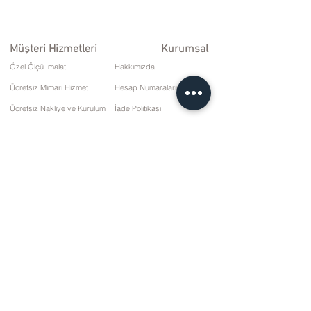
Müşteri Hizmetleri
Kurumsal
Özel Ölçü İmalat
Hakkımızda
Ücretsiz Mimari Hizmet
Hesap Numaralarımız
Ücretsiz Nakliye ve Kurulum
İade Politikası
Onarım ve Servis
Teslimat Koşulları
Ödeme Seçenekleri
Gizlilik ve Çerez Politikası
Satış Sözleşmesi
İletişim
10 Mart Cd. No: 9 Pazar/RİZE
+90 (464) 612 1 444
+90 (532) 052 4707
bilgi@kizilhanmobilya.com