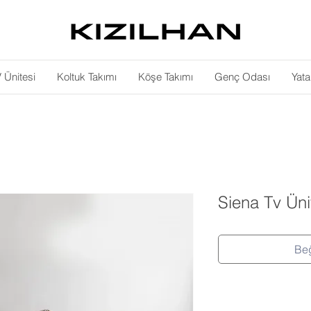
 Ünitesi
Koltuk Takımı
Köşe Takımı
Genç Odası
Yat
Siena Tv Üni
Beğ