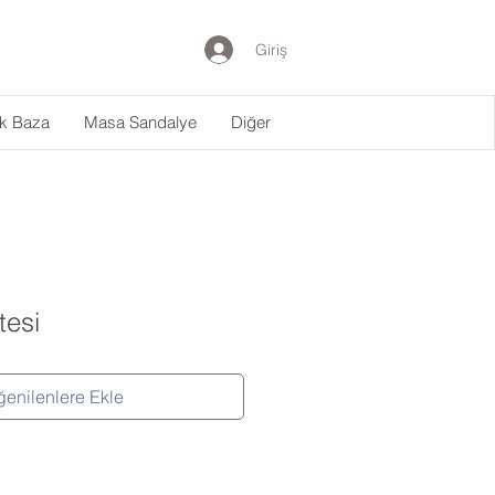
Giriş
ak Baza
Masa Sandalye
Diğer
tesi
enilenlere Ekle