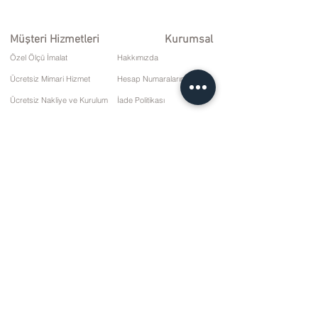
Müşteri Hizmetleri
Kurumsal
Özel Ölçü İmalat
Hakkımızda
Ücretsiz Mimari Hizmet
Hesap Numaralarımız
Ücretsiz Nakliye ve Kurulum
İade Politikası
Onarım ve Servis
Teslimat Koşulları
Ödeme Seçenekleri
Gizlilik ve Çerez Politikası
Satış Sözleşmesi
İletişim
10 Mart Cd. No: 9 Pazar/RİZE
+90 (464) 612 1 444
+90 (532) 052 4707
bilgi@kizilhanmobilya.com