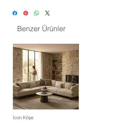
Benzer Ürünler
İcon Köşe
Eyfel Köşe Koltuk Takım