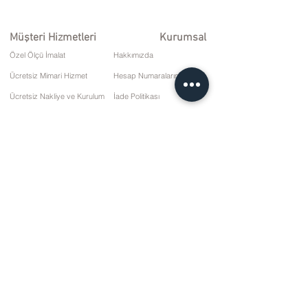
Müşteri Hizmetleri
Kurumsal
Özel Ölçü İmalat
Hakkımızda
Ücretsiz Mimari Hizmet
Hesap Numaralarımız
Ücretsiz Nakliye ve Kurulum
İade Politikası
Onarım ve Servis
Teslimat Koşulları
Ödeme Seçenekleri
Gizlilik ve Çerez Politikası
Satış Sözleşmesi
İletişim
10 Mart Cd. No: 9 Pazar/RİZE
+90 (464) 612 1 444
+90 (532) 052 4707
bilgi@kizilhanmobilya.com