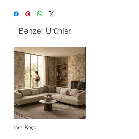
Benzer Ürünler
İcon Köşe
Eyfel Köşe Koltuk Takım