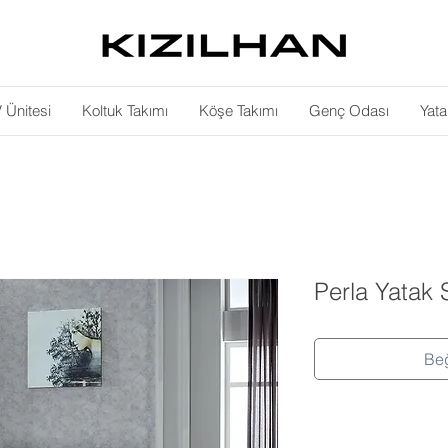
 Ünitesi
Koltuk Takımı
Köşe Takımı
Genç Odası
Yat
Perla Yatak 
Beğ