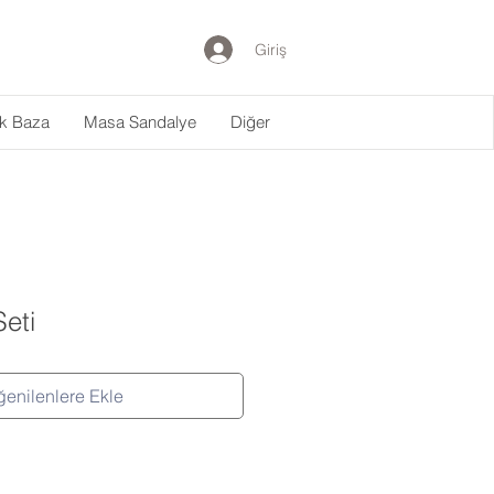
Giriş
ak Baza
Masa Sandalye
Diğer
Seti
enilenlere Ekle