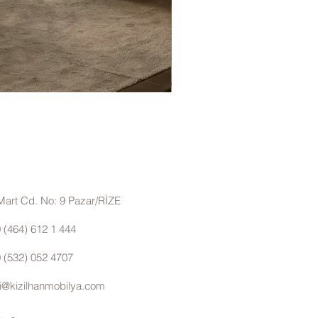
Eyfel Köşe Koltuk Takımı
Mart Cd. No: 9 Pazar/RİZE
 (464) 612 1 444
 (532) 052 4707
gi@kizilhanmobilya.com