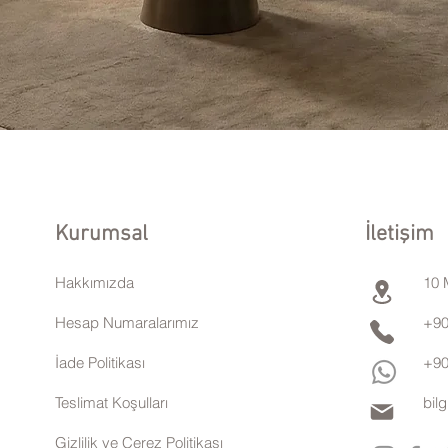
Kurumsal
İletişim
Hakkımızda
10 
Hesap Numaralarımız
+90
İade Politikası
+90
Teslimat Koşulları
bil
Gizlilik ve Çerez Politikası