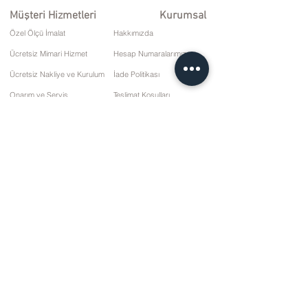
Müşteri Hizmetleri
Kurumsal
Özel Ölçü İmalat
Hakkımızda
Ücretsiz Mimari Hizmet
Hesap Numaralarımız
Ücretsiz Nakliye ve Kurulum
İade Politikası
Onarım ve Servis
Teslimat Koşulları
Ödeme Seçenekleri
Gizlilik ve Çerez Politikası
Satış Sözleşmesi
İletişim
10 Mart Cd. No: 9 Pazar/RİZE
+90 (464) 612 1 444
+90 (532) 052 4707
bilgi@kizilhanmobilya.com