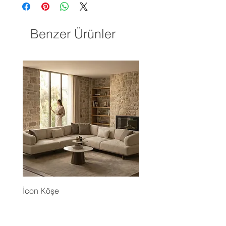
Benzer Ürünler
İcon Köşe
Eyfel Köşe Koltuk Takım