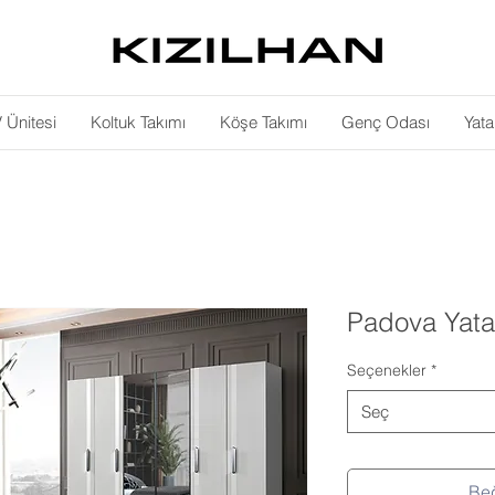
 Ünitesi
Koltuk Takımı
Köşe Takımı
Genç Odası
Yat
Padova Yata
Seçenekler
*
Seç
Beğ