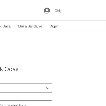
Giriş
ak Baza
Masa Sandalye
Diğer
k Odası
enilenlere Ekle