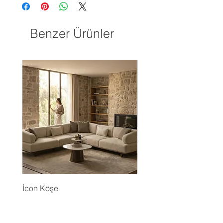
Benzer Ürünler
İcon Köşe
Eyfel Köşe Koltuk Takım