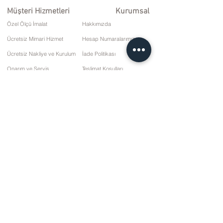
Müşteri Hizmetleri
Kurumsal
Özel Ölçü İmalat
Hakkımızda
Ücretsiz Mimari Hizmet
Hesap Numaralarımız
Ücretsiz Nakliye ve Kurulum
İade Politikası
Onarım ve Servis
Teslimat Koşulları
Ödeme Seçenekleri
Gizlilik ve Çerez Politikası
Satış Sözleşmesi
İletişim
10 Mart Cd. No: 9 Pazar/RİZE
+90 (464) 612 1 444
+90 (532) 052 4707
bilgi@kizilhanmobilya.com