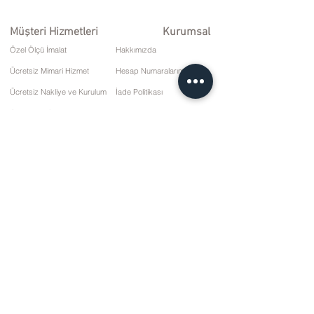
Müşteri Hizmetleri
Kurumsal
Özel Ölçü İmalat
Hakkımızda
Ücretsiz Mimari Hizmet
Hesap Numaralarımız
Ücretsiz Nakliye ve Kurulum
İade Politikası
Onarım ve Servis
Teslimat Koşulları
Ödeme Seçenekleri
Gizlilik ve Çerez Politikası
Satış Sözleşmesi
İletişim
10 Mart Cd. No: 9 Pazar/RİZE
+90 (464) 612 1 444
+90 (532) 052 4707
bilgi@kizilhanmobilya.com