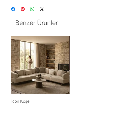
Benzer Ürünler
İcon Köşe
Eyfel Köşe Koltuk Takım