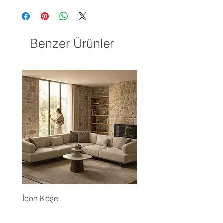
Benzer Ürünler
İcon Köşe
Eyfel Köşe Koltuk Takım