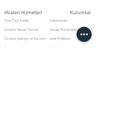
Müşteri Hizmetleri
Kurumsal
Özel Ölçü İmalat
Hakkımızda
Ücretsiz Mimari Hizmet
Hesap Numaralarımız
Ücretsiz Nakliye ve Kurulum
İade Politikası
Onarım ve Servis
Teslimat Koşulları
Ödeme Seçenekleri
Gizlilik ve Çerez Politikası
Satış Sözleşmesi
İletişim
10 Mart Cd. No: 9 Pazar/RİZE
+90 (464) 612 1 444
+90 (532) 052 4707
bilgi@kizilhanmobilya.com