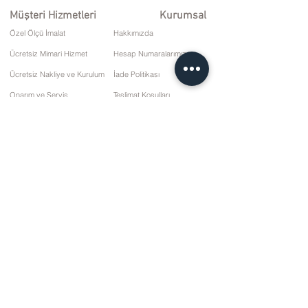
Müşteri Hizmetleri
Kurumsal
Özel Ölçü İmalat
Hakkımızda
Ücretsiz Mimari Hizmet
Hesap Numaralarımız
Ücretsiz Nakliye ve Kurulum
İade Politikası
Onarım ve Servis
Teslimat Koşulları
Ödeme Seçenekleri
Gizlilik ve Çerez Politikası
Satış Sözleşmesi
İletişim
10 Mart Cd. No: 9 Pazar/RİZE
+90 (464) 612 1 444
+90 (532) 052 4707
bilgi@kizilhanmobilya.com