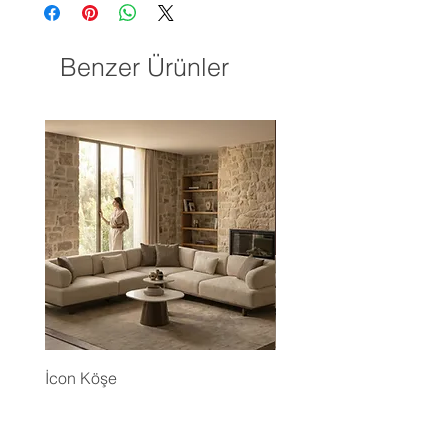
Benzer Ürünler
İcon Köşe
Eyfel Köşe Koltuk Takım