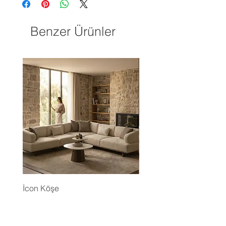
Benzer Ürünler
İcon Köşe
Eyfel Köşe Koltuk Takım