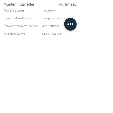
Müşteri Hizmetleri
Kurumsal
Özel Ölçü İmalat
Hakkımızda
Ücretsiz Mimari Hizmet
Hesap Numaralarımız
Ücretsiz Nakliye ve Kurulum
İade Politikası
Onarım ve Servis
Teslimat Koşulları
Ödeme Seçenekleri
Gizlilik ve Çerez Politikası
Satış Sözleşmesi
İletişim
10 Mart Cd. No: 9 Pazar/RİZE
+90 (464) 612 1 444
+90 (532) 052 4707
bilgi@kizilhanmobilya.com