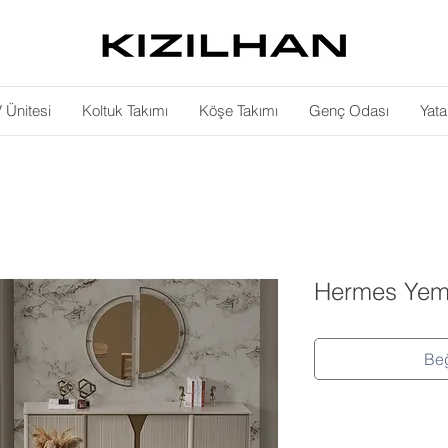
 Ünitesi
Koltuk Takımı
Köşe Takımı
Genç Odası
Yat
Hermes Yem
Beğ