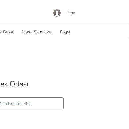
Giriş
ak Baza
Masa Sandalye
Diğer
ek Odası
enilenlere Ekle