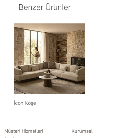
Benzer Ürünler
İcon Köşe
Eyfel Köşe Koltuk Takım
Müşteri Hizmetleri
Kurumsal