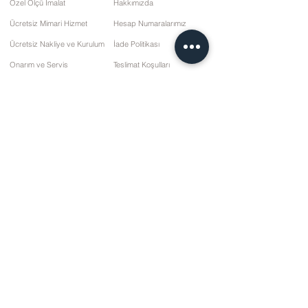
Özel Ölçü İmalat
Hakkımızda
Ücretsiz Mimari Hizmet
Hesap Numaralarımız
Ücretsiz Nakliye ve Kurulum
İade Politikası
Onarım ve Servis
Teslimat Koşulları
Ödeme Seçenekleri
Gizlilik ve Çerez Politikası
Satış Sözleşmesi
İletişim
10 Mart Cd. No: 9 Pazar/RİZE
+90 (464) 612 1 444
+90 (532) 052 4707
bilgi@kizilhanmobilya.com
© 2025 Kızılhan Mobilya