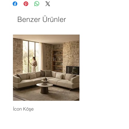
Benzer Ürünler
İcon Köşe
Eyfel Köşe Koltuk Takım