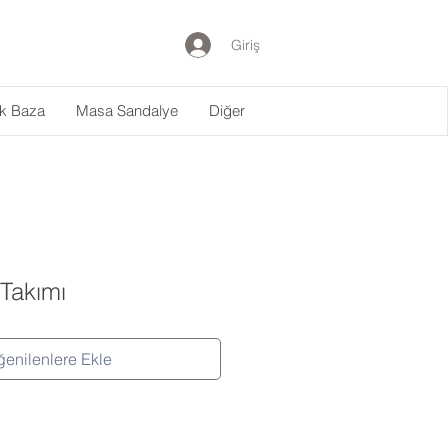
Giriş
ak Baza
Masa Sandalye
Diğer
 Takımı
enilenlere Ekle