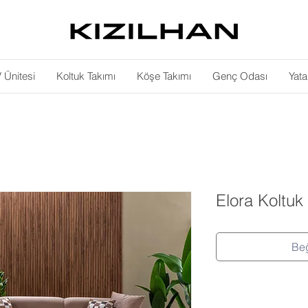
 Ünitesi
Koltuk Takımı
Köşe Takımı
Genç Odası
Yat
Elora Koltuk
Beğ