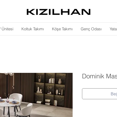
 Ünitesi
Koltuk Takımı
Köşe Takımı
Genç Odası
Yat
Dominik Mas
Beğ