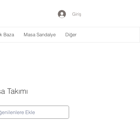
Giriş
ak Baza
Masa Sandalye
Diğer
a Takımı
enilenlere Ekle