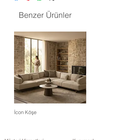
Benzer Ürünler
İcon Köşe
Eyfel Köşe Koltuk Takım