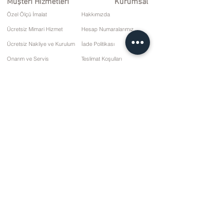
Müşteri Hizmetleri
Kurumsal
Özel Ölçü İmalat
Hakkımızda
Ücretsiz Mimari Hizmet
Hesap Numaralarımız
Ücretsiz Nakliye ve Kurulum
İade Politikası
Onarım ve Servis
Teslimat Koşulları
Ödeme Seçenekleri
Gizlilik ve Çerez Politikası
Satış Sözleşmesi
İletişim
10 Mart Cd. No: 9 Pazar/RİZE
+90 (464) 612 1 444
+90 (532) 052 4707
bilgi@kizilhanmobilya.com