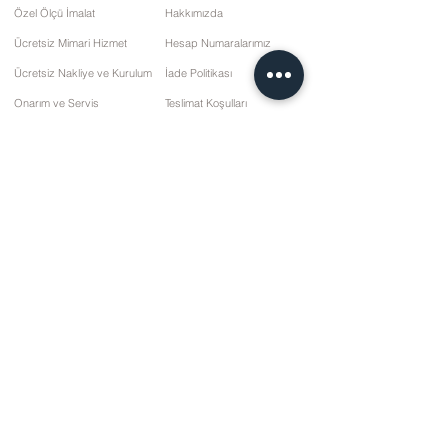
Özel Ölçü İmalat
Hakkımızda
Ücretsiz Mimari Hizmet
Hesap Numaralarımız
Ücretsiz Nakliye ve Kurulum
İade Politikası
Onarım ve Servis
Teslimat Koşulları
Ödeme Seçenekleri
Gizlilik ve Çerez Politikası
Satış Sözleşmesi
İletişim
10 Mart Cd. No: 9 Pazar/RİZE
+90 (464) 612 1 444
+90 (532) 052 4707
bilgi@kizilhanmobilya.com