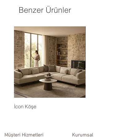
Benzer Ürünler
İcon Köşe
Eyfel Köşe Koltuk Takım
Müşteri Hizmetleri
Kurumsal