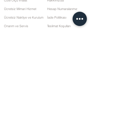
Özel Ölçü İmalat
Hakkımızda
Ücretsiz Mimari Hizmet
Hesap Numaralarımız
Ücretsiz Nakliye ve Kurulum
İade Politikası
Onarım ve Servis
Teslimat Koşulları
Ödeme Seçenekleri
Gizlilik ve Çerez Politikası
Satış Sözleşmesi
İletişim
10 Mart Cd. No: 9 Pazar/RİZE
+90 (464) 612 1 444
+90 (532) 052 4707
bilgi@kizilhanmobilya.com
© 2025 Kızılhan Mobilya