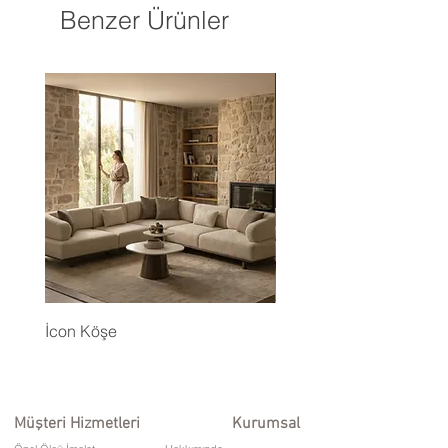
Benzer Ürünler
İcon Köşe
Eyfel Köşe Koltuk Takım
Müşteri Hizmetleri
Kurumsal