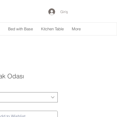
Giriş
Bed with Base
Kitchen Table
More
ak Odası
dd to Wishlist