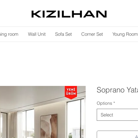
ning room
Wall Unit
Sofa Set
Corner Set
Young Room
Soprano Yat
Options
*
Select
A