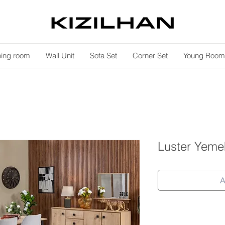
ning room
Wall Unit
Sofa Set
Corner Set
Young Room
Luster Yeme
A