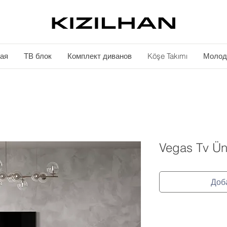
ая
ТВ блок
Комплект диванов
Köşe Takımı
Молод
Vegas Tv Üni
Доб