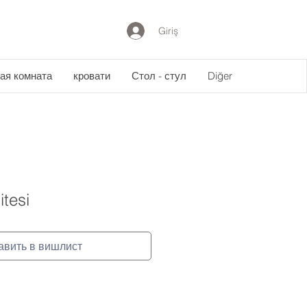
Giriş
ая комната
кровати
Стол - стул
Diğer
tesi
авить в вишлист