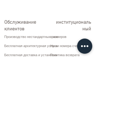
Обслуживание
институциональ
клиентов
ный
Производство нестандартных размеров
о нас
Бесплатная архитектурная услуга
Наши номера счетов
Бесплатная доставка и установка
Политика возврата
Ремонт и обслуживание
Условия доставки
Варианты оплаты
Политика конфиденциальности и файлов cookie
Договор купли-продажи
Коммуникация
10 марта CD. Нет: 9 Воскресенье/RIZE
+90 (464) 612 1 444
+90 (532) 052 4707