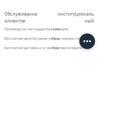
Обслуживание
институциональ
клиентов
ный
Производство нестандартных размеров
о нас
Бесплатная архитектурная услуга
Наши номера счетов
Бесплатная доставка и установка
Политика возврата
Ремонт и обслуживание
Условия доставки
Варианты оплаты
Политика конфиденциальности и файлов cookie
Договор купли-продажи
Коммуникация
10 марта CD. Нет: 9 Воскресенье/RIZE
+90 (464) 612 1 444
+90 (532) 052 4707
bilgi@kizilhanmobilya.com