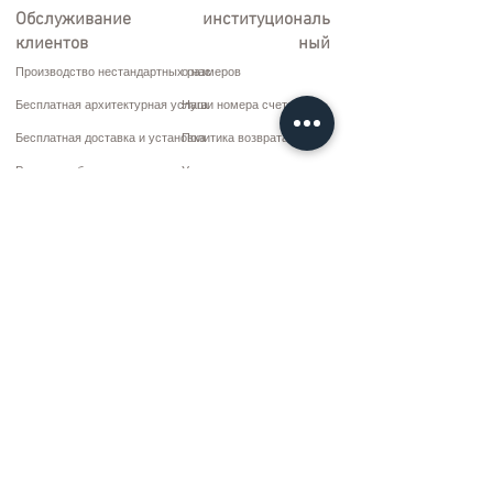
Обслуживание
институциональ
клиентов
ный
Производство нестандартных размеров
о нас
Бесплатная архитектурная услуга
Наши номера счетов
Бесплатная доставка и установка
Политика возврата
Ремонт и обслуживание
Условия доставки
Варианты оплаты
Политика конфиденциальности и файлов cookie
Договор купли-продажи
Коммуникация
10 марта CD. Нет: 9 Воскресенье/RIZE
+90 (464) 612 1 444
+90 (532) 052 4707
bilgi@kizilhanmobilya.com