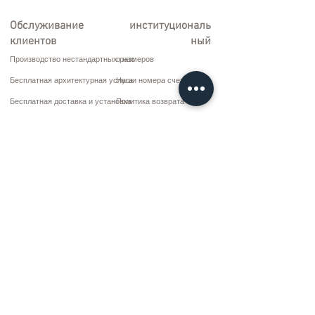
Обслуживание
институциональ
клиентов
ный
Производство нестандартных размеров
о нас
Бесплатная архитектурная услуга
Наши номера счетов
Бесплатная доставка и установка
Политика возврата
Ремонт и обслуживание
Условия доставки
Варианты оплаты
Политика конфиденциальности и файлов cookie
Договор купли-продажи
Коммуникация
10 марта CD. Нет: 9 Воскресенье/RIZE
+90 (464) 612 1 444
+90 (532) 052 4707
bilgi@kizilhanmobilya.com