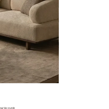
Eyfel Köşe Koltuk Takımı
икация