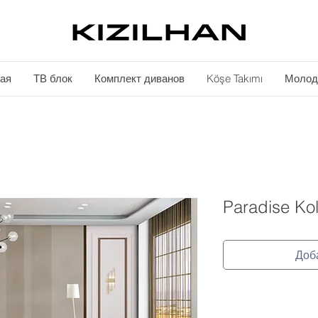
ая
ТВ блок
Комплект диванов
Köşe Takımı
Молод
Paradise Kol
Доб