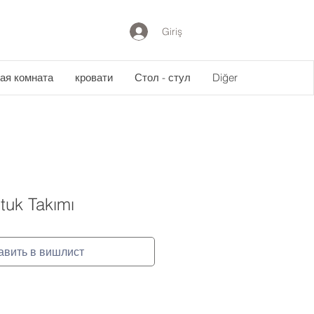
Giriş
ая комната
кровати
Стол - стул
Diğer
tuk Takımı
авить в вишлист