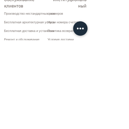
Обслуживание
институциональ
клиентов
ный
Производство нестандартных размеров
о нас
Бесплатная архитектурная услуга
Наши номера счетов
Бесплатная доставка и установка
Политика возврата
Ремонт и обслуживание
Условия доставки
Варианты оплаты
Политика конфиденциальности и файлов cookie
Договор купли-продажи
Коммуникация
10 марта CD. Нет: 9 Воскресенье/RIZE
+90 (464) 612 1 444
+90 (532) 052 4707
bilgi@kizilhanmobilya.com