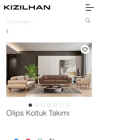
Olips Koltuk Takımı