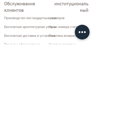
Обслуживание
институциональ
клиентов
ный
Производство нестандартных размеров
о нас
Бесплатная архитектурная услуга
Наши номера счетов
Бесплатная доставка и установка
Политика возврата
Ремонт и обслуживание
Условия доставки
Варианты оплаты
Политика конфиденциальности и файлов cookie
Договор купли-продажи
Коммуникация
10 марта CD. Нет: 9 Воскресенье/RIZE
+90 (464) 612 1 444
+90 (532) 052 4707
bilgi@kizilhanmobilya.com