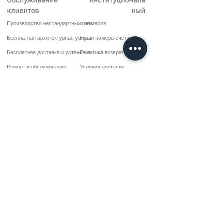
Обслуживание
институциональ
клиентов
ный
Производство нестандартных размеров
о нас
Бесплатная архитектурная услуга
Наши номера счетов
Бесплатная доставка и установка
Политика возврата
Ремонт и обслуживание
Условия доставки
Варианты оплаты
Политика конфиденциальности и файлов cookie
Договор купли-продажи
Коммуникация
10 марта CD. Нет: 9 Воскресенье/RIZE
+90 (464) 612 1 444
+90 (532) 052 4707
bilgi@kizilhanmobilya.com