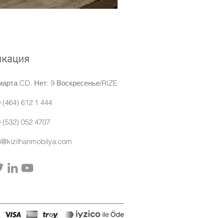
Eyfel Köşe Koltuk Takımı
икация
марта CD. Нет: 9 Воскресенье/RIZE
 (464) 612 1 444
 (532) 052 4707
gi@kizilhanmobilya.com