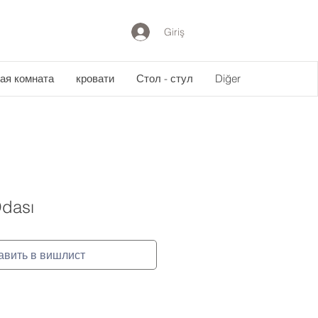
Giriş
ая комната
кровати
Стол - стул
Diğer
dası
авить в вишлист