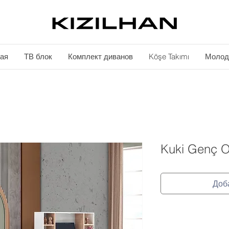
ая
ТВ блок
Комплект диванов
Köşe Takımı
Молод
Kuki Genç O
Доб