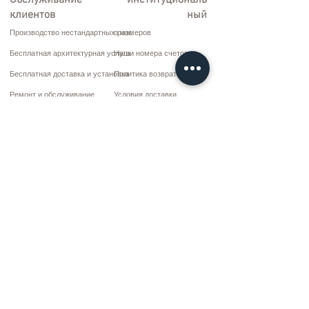
Обслуживание
институциональ
клиентов
ный
Производство нестандартных размеров
о нас
Бесплатная архитектурная услуга
Наши номера счетов
Бесплатная доставка и установка
Политика возврата
Ремонт и обслуживание
Условия доставки
Варианты оплаты
Политика конфиденциальности и файлов cookie
Договор купли-продажи
Коммуникация
10 марта CD. Нет: 9 Воскресенье/RIZE
+90 (464) 612 1 444
+90 (532) 052 4707
bilgi@kizilhanmobilya.com