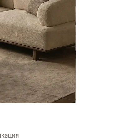
Eyfel Köşe Koltuk Takımı
икация