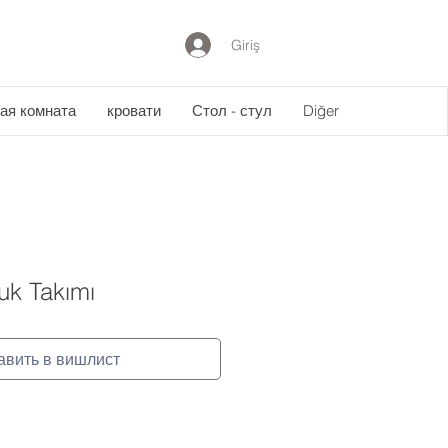
Giriş
ая комната
кровати
Стол - стул
Diğer
uk Takımı
авить в вишлист