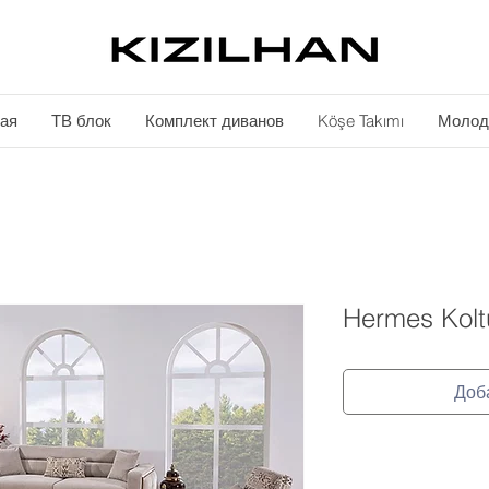
ая
ТВ блок
Комплект диванов
Köşe Takımı
Молод
Hermes Kolt
Доб