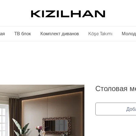
ая
ТВ блок
Комплект диванов
Köşe Takımı
Молод
Столовая м
Доб