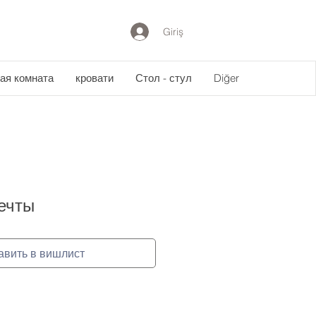
Giriş
ая комната
кровати
Стол - стул
Diğer
ечты
авить в вишлист