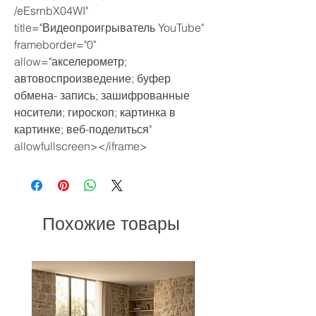
/eEsrnbX04WI"
title="Видеопроигрыватель YouTube"
frameborder="0"
allow="акселерометр;
автовоспроизведение; буфер
обмена- запись; зашифрованные
носители; гироскоп; картинка в
картинке; веб-поделиться"
allowfullscreen></iframe>
Похожие товары