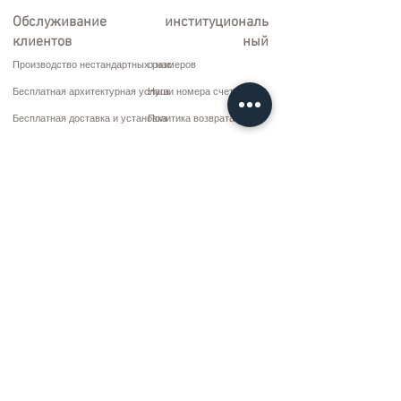
Обслуживание
институциональ
клиентов
ный
Производство нестандартных размеров
о нас
Бесплатная архитектурная услуга
Наши номера счетов
Бесплатная доставка и установка
Политика возврата
Ремонт и обслуживание
Условия доставки
Варианты оплаты
Политика конфиденциальности и файлов cookie
Договор купли-продажи
Коммуникация
10 марта CD. Нет: 9 Воскресенье/RIZE
+90 (464) 612 1 444
+90 (532) 052 4707
bilgi@kizilhanmobilya.com