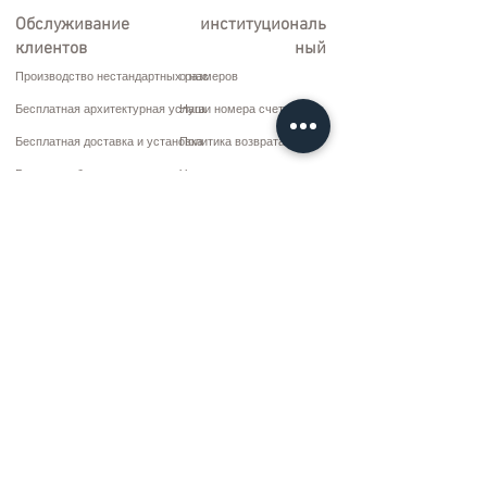
Обслуживание
институциональ
клиентов
ный
Производство нестандартных размеров
о нас
Бесплатная архитектурная услуга
Наши номера счетов
Бесплатная доставка и установка
Политика возврата
Ремонт и обслуживание
Условия доставки
Варианты оплаты
Политика конфиденциальности и файлов cookie
Договор купли-продажи
Коммуникация
10 марта CD. Нет: 9 Воскресенье/RIZE
+90 (464) 612 1 444
+90 (532) 052 4707
bilgi@kizilhanmobilya.com