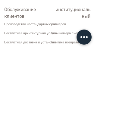
Обслуживание
институциональ
клиентов
ный
Производство нестандартных размеров
о нас
Бесплатная архитектурная услуга
Наши номера счетов
Бесплатная доставка и установка
Политика возврата
Ремонт и обслуживание
Условия доставки
Варианты оплаты
Политика конфиденциальности и файлов cookie
Договор купли-продажи
Коммуникация
10 марта CD. Нет: 9 Воскресенье/RIZE
+90 (464) 612 1 444
+90 (532) 052 4707
bilgi@kizilhanmobilya.com