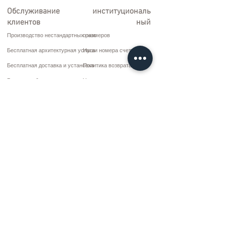
Обслуживание
институциональ
клиентов
ный
Производство нестандартных размеров
о нас
Бесплатная архитектурная услуга
Наши номера счетов
Бесплатная доставка и установка
Политика возврата
Ремонт и обслуживание
Условия доставки
Варианты оплаты
Политика конфиденциальности и файлов cookie
Договор купли-продажи
Коммуникация
10 марта CD. Нет: 9 Воскресенье/RIZE
+90 (464) 612 1 444
+90 (532) 052 4707
bilgi@kizilhanmobilya.com