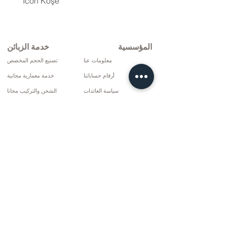
İcon Köşe
المؤسسية
خدمة الزبائن
معلومات عنا
تصنيع الحجم المخصص
أرقام حساباتنا
خدمة معمارية مجانية
سياسة العائدات
الشحن والتركيب مجانا
شروط التوصيل
الإصلاح والخدمة
سياسة الخصوصية وملفات تعريف الارتباط
خيارات الدفع
إتفاق البيع
تواصل
10 مارس سي دي. لا: 9 الأحد / ريز
+90 (464) 612 1444
+90 (532) 052 4707