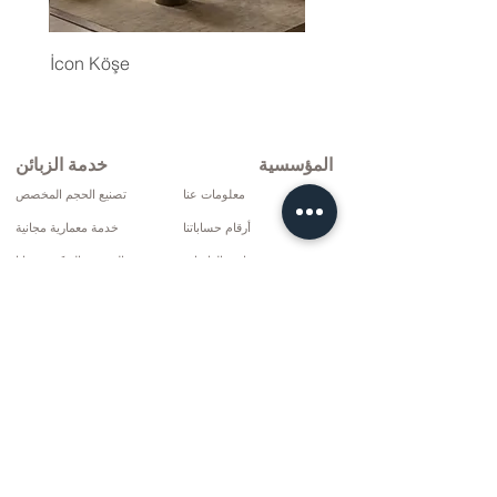
İcon Köşe
المؤسسية
خدمة الزبائن
معلومات عنا
تصنيع الحجم المخصص
أرقام حساباتنا
خدمة معمارية مجانية
سياسة العائدات
الشحن والتركيب مجانا
شروط التوصيل
الإصلاح والخدمة
سياسة الخصوصية وملفات تعريف الارتباط
خيارات الدفع
إتفاق البيع
تواصل
10 مارس سي دي. لا: 9 الأحد / ريز
+90 (464) 612 1444